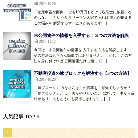
2018.10.20
「確定申告が面倒… でも10万円もかけて税理士に依頼する
のもな…」 というサラリーマン大家であれば 誰もが抱える
この悩みを 解消するサービスがあります[…]
未公開物件の情報を入手する｜３つの方法を解説
2018.11.12
今回は、未公開物件の情報を 入手する方法を解説します。
その方法はもちろん簡単ではありません。 しかし、 この方
法を身に付ければ 公開情報だけに頼って[…]
不動産投資の嫁ブロックを解決する【5つの方法】
2018.10.20
「嫁ブロック」 みなさんはこの言葉をご存知でしょうか？
「嫁ブロック」とは、 夫がやりたいことに対して、妻から反
対があり、夫もどうにも説得しきれずに、[…]
人気記事 TOP５