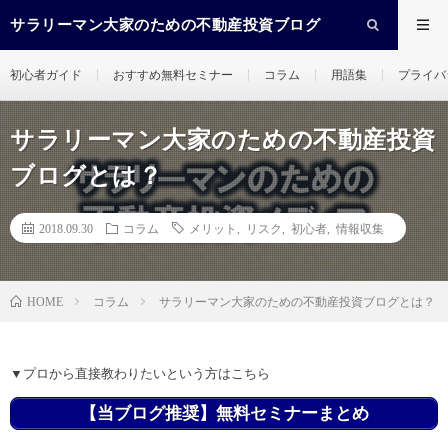
サラリーマン大家のための不動産投資ブログ
初心者ガイド
おすすめ無料セミナー
コラム
用語集
プライバ
サラリーマン大家のための不動産投資
ブログとは？
2018.09.30
コラム
メリット
,
リスク
,
初心者
,
情報収集
コラム
サラリーマン大家のための不動産投資ブログとは？
HOME
▼プロから直接教わりたいという方はこちら
【当ブログ推奨】無料セミナーまとめ