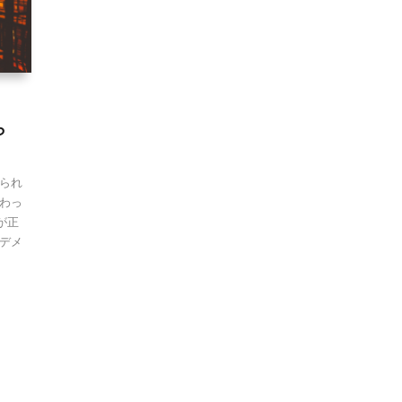
ら
られ
わっ
が正
デメ