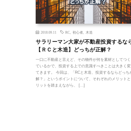
2018.09.11
RC
,
初心者
,
木造
サラリーマン大家が不動産投資するな
【ＲＣと木造】どっちが正解？
一口に不動産と言えど、その物件が何を素材としてつく
ているかで、投資する上での意識すべきことは大きく変
てきます。 今回は、「RCと木造、投資するならどっち
解？」というポイントについて、それぞれのメリットと
リットを踏まえながら、 […]