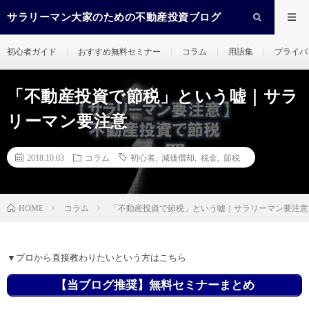
サラリーマン大家のための不動産投資ブログ
初心者ガイド
おすすめ無料セミナー
コラム
用語集
プライバ
「不動産投資で節税」という嘘｜サラ
リーマン要注意
2018.10.03
コラム
初心者
,
減価償却
,
税金
,
節税
コラム
「不動産投資で節税」という嘘｜サラリーマン要注意
HOME
▼プロから直接教わりたいという方はこちら
【当ブログ推奨】無料セミナーまとめ