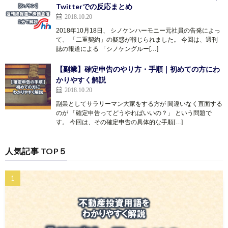
Twitterでの反応まとめ
2018.10.20
2018年10月18日、 シノケンハーモニー元社員の告発によっ
て、 「二重契約」の疑惑が報じられました。 今回は、週刊
誌の報道による 「シノケングルー[…]
【副業】確定申告のやり方・手順｜初めての方にわ
かりやすく解説
2018.10.20
副業としてサラリーマン大家をする方が 間違いなく直面する
のが 「確定申告ってどうやればいいの？」 という問題で
す。 今回は、その確定申告の具体的な手順[…]
人気記事 TOP５