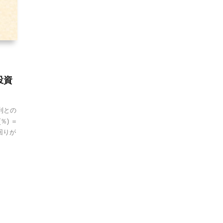
投資
利との
％) ＝
回りが