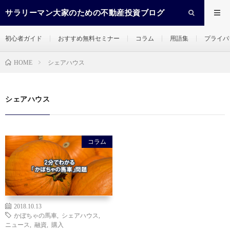
サラリーマン大家のための不動産投資ブログ
初心者ガイド
おすすめ無料セミナー
コラム
用語集
プライバ
シェアハウス
HOME
シェアハウス
コラム
2018.10.13
かぼちゃの馬車
,
シェアハウス
,
ニュース
,
融資
,
購入